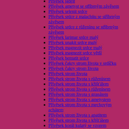
Přívěsek jadeit
Přívěsek ametyst se stříbrným závěsem
Přívěsek selenit srdce
Přívěsek srdce z malachitu se stříbrným
závěsem
Přívěsek srdce z růženínu se stříbrným
závěsem
Přívěsek larimar srdce malý
Přívěsek unakit srdce malý
Přívěsek magnezit srdce malý
Přívěsek magnezit srdce větší
Přívěsek hematit srdce
Přívěsek čakry strom života v srdíčku
Přívěsek čakry strom života
Přívěsek strom života
Přívěsek strom života s růženínem
Přívěsek strom života s křišťálem
Přívěsek strom života s růženínem
Přívěsek strom života s granátem
Přívěsek strom života s ametystem
Přívěsek strom života s mechovým
achátem
Přívěsek strom života s apatitem
Přívěsek strom života s křišťálem
Přívěsek korál kulatý se vzorem