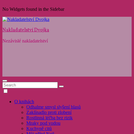
Skip
No Widgets found in the Sidebar
to
content
Nakladatelství Dvojka
Nezávislé nakladatelství
O knihách
Odhalme smysl slyšení hlasů
Zaklínadlo proti zlobení
Rostlinná léčba bez rizik
Mraky pod vodou
Kuchyně citů
Můj přítel Neil