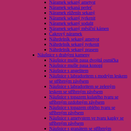
Náramek sekaný ametyst
Náramek sekaná perleť
Náramek růženín sekaný
Náramek sekaný tyrkenit
Náramek sekaný sodalit
Náramek sekaný měsíční kámen
Čakrový náramek
Náhrdelník sekaný ametyst
Náhrdelník sekaný tyrkenit
Náhrdelník sekaný prasem
Náušnice s drahými kameny
Náušnice mušle paua dvojitá osmička
Náušnice mušle paua konopí
Náušnice s angelitem
Náušnice s labradoritem s modrým leskem
se stříbrným závěsem
Náušnice s labradoritem se zeleným
leskem se stříbrným závěsem
Náušnice s topazem kulatého tvaru se
stříbrným ozdobným závěsem
Náušnice s topazem oblého tvaru se
stříbrným závěsem
Náušnice s ametystem ve tvaru kapky se
stříbrným závěsem
Náušnice s granátem se stříbrným