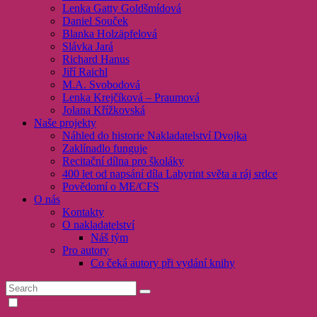
Lenka Gatty Goldšmídová
Daniel Souček
Blanka Holzäpfelová
Slávka Jará
Richard Hanus
Jiří Raichl
M.A. Svobodová
Lenka Krejčíková – Praumová
Jolana Křížkovská
Naše projekty
Náhled do historie Nakladatelství Dvojka
Zaklínadlo funguje
Recitační dílna pro školáky
400 let od napsání díla Labyrint světa a ráj srdce
Povědomí o ME/CFS
O nás
Kontakty
O nakladatelství
Náš tým
Pro autory
Co čeká autory při vydání knihy