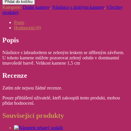
Přidat do košíku
labradoritem
Kategorie:
Drahé kameny
,
Náušnice s drahými kameny
,
Všechny
se
produkty
zeleným
leskem
Popis
se
Hodnocení (0)
stříbrným
závěsem
Popis
množství
Náušnice s labradoritem se zeleným leskem se stříbrným závěsem.
U tohoto kamene můžete pozorovat zelený odstín v dominantní
tmavošedé barvě. Velikost kamene 1,5 cm
Recenze
Zatím zde nejsou žádné recenze.
Pouze přihlášení uživatelé, kteří zakoupili tento produkt, mohou
přidat hodnocení.
Související produkty