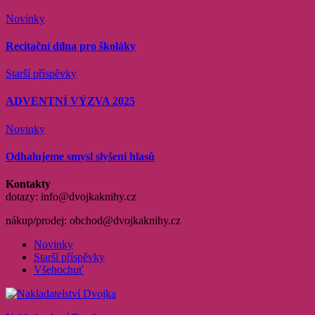
Novinky
Recitační dílna pro školáky
Starší příspěvky
ADVENTNÍ VÝZVA 2025
Novinky
Odhalujeme smysl slyšení hlasů
Kontakty
dotazy: info@dvojkaknihy.cz
nákup/prodej: obchod@dvojkaknihy.cz
Novinky
Starší příspěvky
Všehochuť