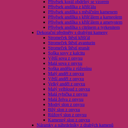
Přívěsek korál obdélný se vzorem
Přívěsek andílka z křišťálu
Přívěsek andílka s měsíčním kamenem
Přívěsek andílka s křišťálem a karneolem
Přívěsek andílka s křišťálem a ametystem
Přívěsek andílka s citrínem a tyrkenitem
Dekorační předměty s drahými kameny
Stromeček štěstí křišťál
Stromeček štěstí avanturin
Stromeček štěstí granát
Soška sovy z kalcitu
Větší sova z onyxu
Malá sova z onyxu
Soška anděla z růženínu
Malý anděl z onyxu
Větší anděl z onyxu
Velký anděl z onyxu
Malý velbloud z onyxu
Malá rybička z onyxu
Malá želva z onyxu
Modrý slon z onyxu
Bílý slon z onyxu
Růžový slon z onyxu
Kamenný slon z onyxu
Náramky a náhrdelníky z drahých kamenů