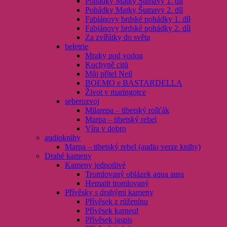
Pohádky Matky Šumavy 1. díl
Pohádky Matky Šumavy 2. díl
Fabiánovy brdské pohádky 1. díl
Fabiánovy brdské pohádky 2. díl
Za zvířátky do světa
beletrie
Mraky pod vodou
Kuchyně citů
Můj přítel Neil
BOEMO e BASTARDELLA
Život v maringotce
seberozvoj
Milarepa – tibetský rošťák
Marpa – tibetský rebel
Víra v dobro
audioknihy
Marpa – tibetský rebel (audio verze knihy)
Drahé kameny
Kameny jednotlivé
Tromlovaný oblázek aqua aura
Hematit tromlovaný
Přívěsky s drahými kameny
Přívěsek z růženínu
Přívěsek karneol
Přívěsek jaspis