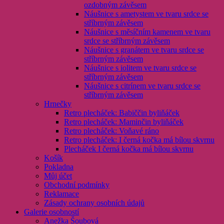
ozdobným závěsem
Náušnice s ametystem ve tvaru srdce se
stříbrným závěsem
Náušnice s měsíčním kamenem ve tvaru
srdce se stříbrným závěsem
Náušnice s granátem ve tvaru srdce se
stříbrným závěsem
Náušnice s iolitem ve tvaru srdce se
stříbrným závěsem
Náušnice s citrínem ve tvaru srdce se
stříbrným závěsem
Hrnečky
Retro plecháček: Babiččin byliňáček
Retro plecháček: Maminčin byliňáček
Retro plecháček: Voňavé ráno
Retro plecháček: I černá kočka má bílou skvrnu
Plecháček I černá kočka má bílou skvrnu
Košík
Pokladna
Můj účet
Obchodní podmínky
Reklamace
Zásady ochrany osobních údajů
Galerie osobností
Anežka Šoubová