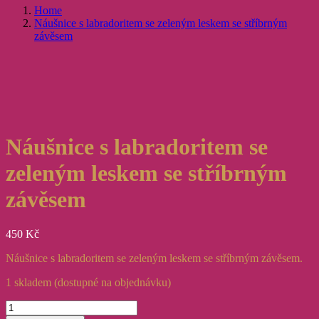
Home
Náušnice s labradoritem se zeleným leskem se stříbrným
závěsem
Náušnice s labradoritem se
zeleným leskem se stříbrným
závěsem
450
Kč
Náušnice s labradoritem se zeleným leskem se stříbrným závěsem.
1 skladem (dostupné na objednávku)
Náušnice
s