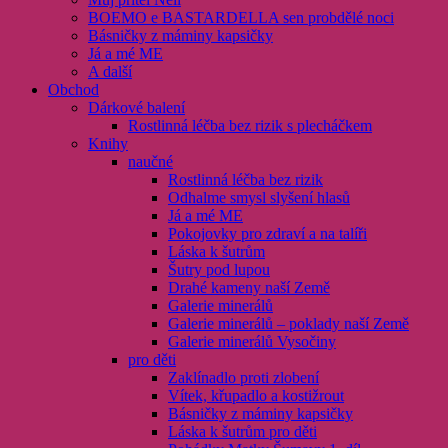
BOEMO e BASTARDELLA sen probdělé noci
Básničky z máminy kapsičky
Já a mé ME
A další
Obchod
Dárkové balení
Rostlinná léčba bez rizik s plecháčkem
Knihy
naučné
Rostlinná léčba bez rizik
Odhalme smysl slyšení hlasů
Já a mé ME
Pokojovky pro zdraví a na talíři
Láska k šutrům
Šutry pod lupou
Drahé kameny naší Země
Galerie minerálů
Galerie minerálů – poklady naší Země
Galerie minerálů Vysočiny
pro děti
Zaklínadlo proti zlobení
Vítek, křupadlo a kostižrout
Básničky z máminy kapsičky
Láska k šutrům pro děti