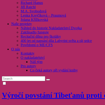
Richard Hanus
Jiří Raichl
M.A. Svobodová
Lenka Krejčíková – Praumová
Jolana Křížkovská
Naše projekty
Náhled do historie Nakladatelství Dvojka
Zaklínadlo funguje
Recitační dílna pro školáky
400 let od napsání díla Labyrint světa a ráj srdce
Povědomí o ME/CFS
O nás
Kontakty
O nakladatelství
Náš tým
Pro autory
Co čeká autory při vydání knihy
Výročí povstání Tibeťanů proti 