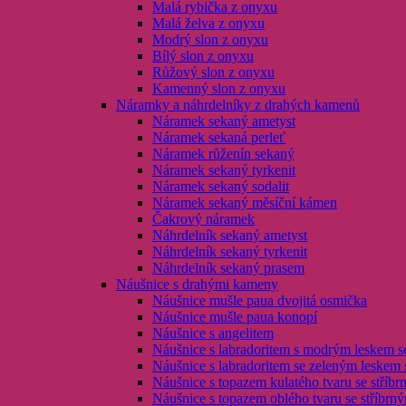
Malá rybička z onyxu
Malá želva z onyxu
Modrý slon z onyxu
Bílý slon z onyxu
Růžový slon z onyxu
Kamenný slon z onyxu
Náramky a náhrdelníky z drahých kamenů
Náramek sekaný ametyst
Náramek sekaná perleť
Náramek růženín sekaný
Náramek sekaný tyrkenit
Náramek sekaný sodalit
Náramek sekaný měsíční kámen
Čakrový náramek
Náhrdelník sekaný ametyst
Náhrdelník sekaný tyrkenit
Náhrdelník sekaný prasem
Náušnice s drahými kameny
Náušnice mušle paua dvojitá osmička
Náušnice mušle paua konopí
Náušnice s angelitem
Náušnice s labradoritem s modrým leskem s
Náušnice s labradoritem se zeleným leskem 
Náušnice s topazem kulatého tvaru se stří
Náušnice s topazem oblého tvaru se stříbr