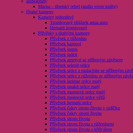
audioknihy
Marpa – tibetský rebel (audio verze knihy)
Drahé kameny
Kameny jednotlivé
Tromlovaný oblázek aqua aura
Hematit tromlovaný
Přívěsky s drahými kameny
Přívěsek z růženínu
Přívěsek karneol
Přívěsek jaspis
Přívěsek jadeit
Přívěsek ametyst se stříbrným závěsem
Přívěsek selenit srdce
Přívěsek srdce z malachitu se stříbrným záv
Přívěsek srdce z růženínu se stříbrným záv
Přívěsek larimar srdce malý
Přívěsek unakit srdce malý
Přívěsek magnezit srdce malý
Přívěsek magnezit srdce větší
Přívěsek hematit srdce
Přívěsek čakry strom života v srdíčku
Přívěsek čakry strom života
Přívěsek strom života
Přívěsek strom života s růženínem
Přívěsek strom života s křišťálem