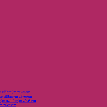
e stříbrným závěsem
se stříbrným závěsem
brným ozdobným závěsem
ným závěsem