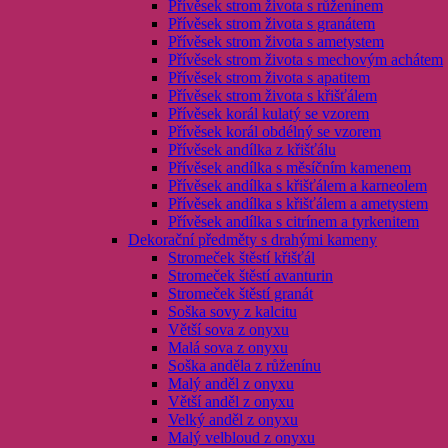
Přívěsek strom života s růženínem
Přívěsek strom života s granátem
Přívěsek strom života s ametystem
Přívěsek strom života s mechovým achátem
Přívěsek strom života s apatitem
Přívěsek strom života s křišťálem
Přívěsek korál kulatý se vzorem
Přívěsek korál obdélný se vzorem
Přívěsek andílka z křišťálu
Přívěsek andílka s měsíčním kamenem
Přívěsek andílka s křišťálem a karneolem
Přívěsek andílka s křišťálem a ametystem
Přívěsek andílka s citrínem a tyrkenitem
Dekorační předměty s drahými kameny
Stromeček štěstí křišťál
Stromeček štěstí avanturin
Stromeček štěstí granát
Soška sovy z kalcitu
Větší sova z onyxu
Malá sova z onyxu
Soška anděla z růženínu
Malý anděl z onyxu
Větší anděl z onyxu
Velký anděl z onyxu
Malý velbloud z onyxu