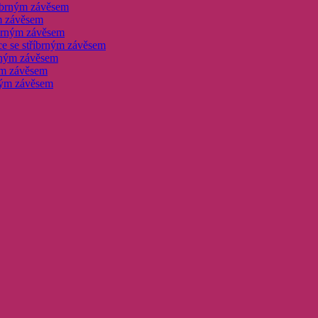
říbrným závěsem
m závěsem
íbrným závěsem
e se stříbrným závěsem
brným závěsem
ným závěsem
rným závěsem