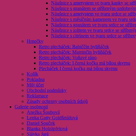
Náušnice s ametystem ve tvaru kapky se st
Náušnice s granátem se stříbrným ozdobný
Náušnice s ametystem ve tvaru srdce se stř
Náušnice s měsíčním kamenem ve tvaru srdc
Náušnice s granátem ve tvaru srdce se stří
Náušnice s iolitem ve tvaru srdce se stříbr
Náušnice s citrínem ve tvaru srdce se stříb
Hrnečky
Retro plecháček: Babiččin byliňáček
Retro plecháček: Maminčin byliňáček
Retro plecháček: Voňavé ráno
Retro plecháček: I černá kočka má bílou skvrnu
Plecháček I černá kočka má bílou skvrnu
Košík
Pokladna
Můj účet
Obchodní podmínky
Reklamace
Zásady ochrany osobních údajů
Galerie osobností
Anežka Šoubová
Lenka Gatty Goldšmídová
Daniel Souček
Blanka Holzäpfelová
Slávka Jará