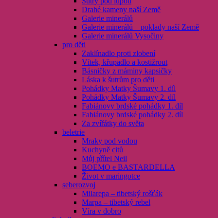
Šutry pod lupou
Drahé kameny naší Země
Galerie minerálů
Galerie minerálů – poklady naší Země
Galerie minerálů Vysočiny
pro děti
Zaklínadlo proti zlobení
Vítek, křupadlo a kostižrout
Básničky z máminy kapsičky
Láska k šutrům pro děti
Pohádky Matky Šumavy 1. díl
Pohádky Matky Šumavy 2. díl
Fabiánovy brdské pohádky 1. díl
Fabiánovy brdské pohádky 2. díl
Za zvířátky do světa
beletrie
Mraky pod vodou
Kuchyně citů
Můj přítel Neil
BOEMO e BASTARDELLA
Život v maringotce
seberozvoj
Milarepa – tibetský rošťák
Marpa – tibetský rebel
Víra v dobro