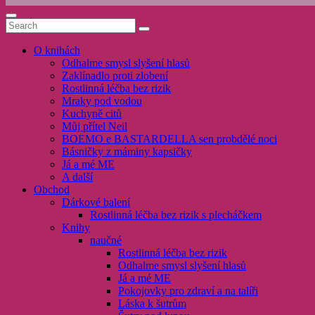
O knihách
Odhalme smysl slyšení hlasů
Zaklínadlo proti zlobení
Rostlinná léčba bez rizik
Mraky pod vodou
Kuchyně citů
Můj přítel Neil
BOEMO e BASTARDELLA sen probdělé noci
Básničky z máminy kapsičky
Já a mé ME
A další
Obchod
Dárkové balení
Rostlinná léčba bez rizik s plecháčkem
Knihy
naučné
Rostlinná léčba bez rizik
Odhalme smysl slyšení hlasů
Já a mé ME
Pokojovky pro zdraví a na talíři
Láska k šutrům